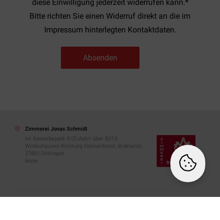
diese Einwilligung jederzeit widerrufen kann.*
Bitte richten Sie einen Widerruf direkt an die im
Impressum hinterlegten Kontaktdaten.
Absenden
Zimmerei Jonas Schmidt
Im Gewerbepark 9 (Zufahrt über B213
Wildeshausen Richtung Delmenhorst, Brakland) .
27801 Dötlingen
None
© 2026 Zimmerei Jonas Schmidt. Alle Rechte vorbehalten.
Datenschutz
Impressum